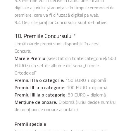
9.3 Premiile vor fi decise în cadrul unei întâlniri
digitale a juriului și anunțate în timpul ceremoniei de
premiere, care va fi difuzată digital pe web.
9.4 Deciziile juraților Concursului sunt definitive.
10. Premiile Concursului *
Următoarele premii sunt disponibile în acest
Concurs:
Marele Premiu
(selectat din toate categoriile): 500
EURO și un set de albume din seria „Culorile
Ortodoxiei”
Premiul I la o categorie:
150 EURO + diplomă
Premiul II la o categorie:
100 EURO + diplomă
Premiul III la o categorie:
50 EURO + diplomă
Mențiune de onoare:
Diplomă (Juriul decide numărul
de mențiuni de onoare acordate)
Premii speciale