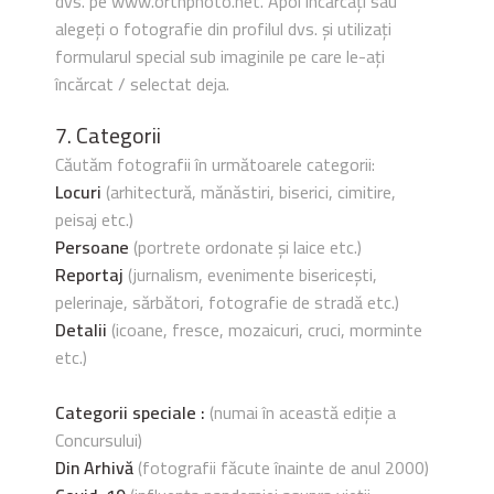
dvs. pe www.orthphoto.net. Apoi încărcați sau
alegeți o fotografie din profilul dvs. și utilizați
formularul special sub imaginile pe care le-ați
încărcat / selectat deja.
7. Categorii
Căutăm fotografii în următoarele categorii:
Locuri
(arhitectură, mănăstiri, biserici, cimitire,
peisaj etc.)
Persoane
(portrete ordonate și laice etc.)
Reportaj
(jurnalism, evenimente bisericești,
pelerinaje, sărbători, fotografie de stradă etc.)
Detalii
(icoane, fresce, mozaicuri, cruci, morminte
etc.)
Categorii speciale :
(numai în această ediție a
Concursului)
Din Arhivă
(fotografii făcute înainte de anul 2000)