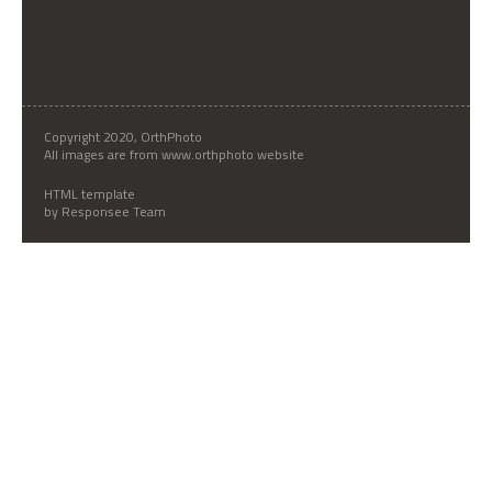
Copyright 2020, OrthPhoto
All images are from www.orthphoto website
HTML template
by Responsee Team