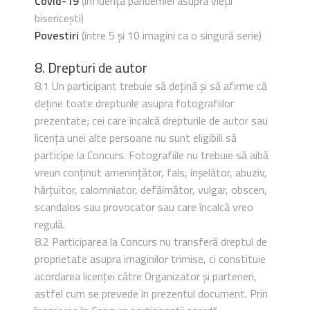
Covid-19
(influența pandemiei asupra vieții
bisericești)
Povestiri
(între 5 și 10 imagini ca o singură serie)
8. Drepturi de autor
8.1 Un participant trebuie să dețină și să afirme că
deține toate drepturile asupra fotografiilor
prezentate; cei care încalcă drepturile de autor sau
licența unei alte persoane nu sunt eligibili să
participe la Concurs. Fotografiile nu trebuie să aibă
vreun conținut amenințător, fals, înșelător, abuziv,
hărțuitor, calomniator, defăimător, vulgar, obscen,
scandalos sau provocator sau care încalcă vreo
regulă.
8.2 Participarea la Concurs nu transferă dreptul de
proprietate asupra imaginilor trimise, ci constituie
acordarea licenței către Organizator și parteneri,
astfel cum se prevede în prezentul document. Prin