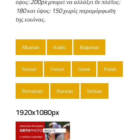
ύψος: 200px μπορεί να αλλάξει σε πλάτος:
180 και ύψος: 150 χωρίς παραμόρφωση
της εικόνας.
Albanian
Arabic
Bulgarian
Finnish
French
Greek
Polish
Romanian
Russian
Serbian
1920x1080px