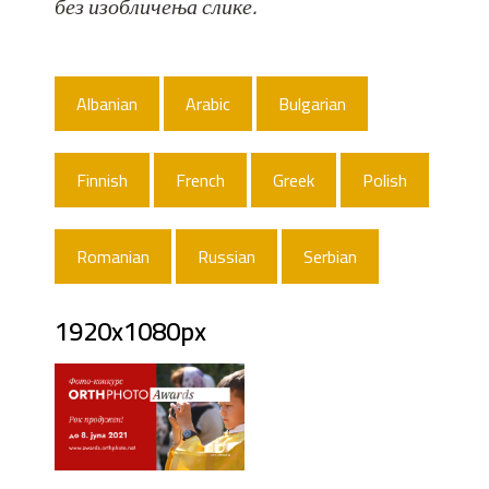
без изобличења слике.
Albanian
Arabic
Bulgarian
Finnish
French
Greek
Polish
Romanian
Russian
Serbian
1920x1080px