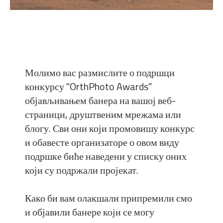
Молимо вас размислите о подршци
конкурсу "OrthPhoto Awards"
објављивањем банера на вашој веб-
страници, друштвеним мрежама или
блогу. Сви они који промовишу конкурс
и обавесте организаторе о овом виду
подршке биће наведени у списку оних
који су подржали пројекат.
Како би вам олакшали припремили смо
и објавили банере који се могу