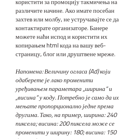
користити за промоцију такмичења на
различите начине. Ако имате посебан
захтев или молбу, не устручавајте се да
контактирате организаторе. Банере
можете наћи испод и користити их
копирањем html кода на вашу веб-
страницу, блог или друштвене мреже.
Напомена: Величину огласа (Ad) који
одаберете је лако променити
уређивањем параметара „ширина“ и
„висина“ у коду. Потребно је само да их
мењате пропорционално једне према
другима. Тако, на пример, ширина: 240
пиксела; висина: 200 пиксела може се
променити у ширину: 180; висина: 150